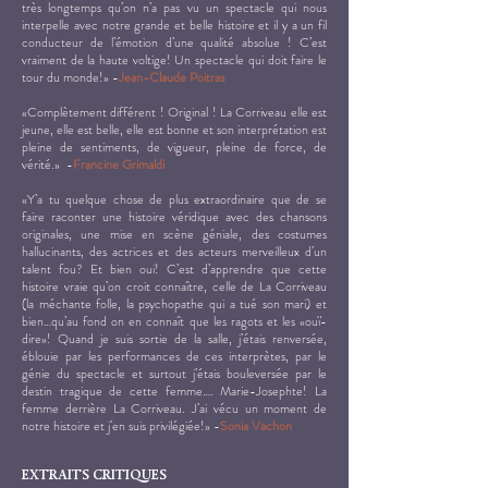
très longtemps qu’on n’a pas vu un spectacle qui nous
interpelle avec notre grande et belle histoire et il y a un fil
conducteur de l’émotion d’une qualité absolue ! C’est
vraiment de la haute voltige! Un spectacle qui doit faire le
tour du monde!» -
Jean-Claude Poitras
«Complètement différent ! Original ! La Corriveau elle est
jeune, elle est belle, elle est bonne et son interprétation est
pleine de sentiments, de vigueur, pleine de force, de
vérité.» -
Francine Grimaldi
«Y’a tu quelque chose de plus extraordinaire que de se
faire raconter une histoire véridique avec des chansons
originales, une mise en scène géniale, des costumes
hallucinants, des actrices et des acteurs merveilleux d’un
talent fou? Et bien oui! C’est d’apprendre que cette
histoire vraie qu’on croit connaître, celle de La Corriveau
(la méchante folle, la psychopathe qui a tué son mari) et
bien…qu’au fond on en connaît que les ragots et les «ouï-
dire»! Quand je suis sortie de la salle, j’étais renversée,
éblouie par les performances de ces interprètes, par le
génie du spectacle et surtout j’étais bouleversée par le
destin tragique de cette femme…. Marie-Josephte! La
femme derrière La Corriveau. J’ai vécu un moment de
notre histoire et j’en suis privilégiée!» -
Sonia Vachon
EXTRAITS CRITIQUES