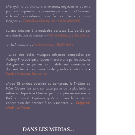
«Au rythme de chansons enlevantes, originales et qu’on a
pourtant l’impression de connaître par cœur, La Corriveau
- la soif des corbeaux, nous fait rire, pleurer et nous
indigner.» -
Geneviève Quessy, Journal de Montréal
«… une création à la musicalité porteuse (...) portée par
une distribution de qualité..» -
Marie Labrecque, Le Devoir
«Chef d’œuvre!» -
Yanik Comeau, Théâtralités
«...de très belles musiques originales composées par
Audrey Theriault qui enlacent l'histoire à la perfection...les
dialogues et les paroles sont habillement construits et
donnent lieu à des moments de grandes émotions...» -
Patrice Bonneau, Revue Jeu
«Avec 13 années d’activité au compteur, le
Théâtre de
l'Oeil Ouvert
fait sans conteste partie de la plus brillante
relève sur laquelle le Québec peut compter en matière de
théâtre musical. Espérons qu’ils ont dans leurs cartons
encore bien des histoires à nous raconter...» -
Stéphanie
Morin, La Presse
DANS LES MÉDIAS...