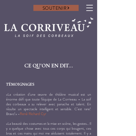
SOUTENIR
CE QU'ON EN DIT...
TÉMOIGNAGES
«La création d’une œuvre de théâtre musical est un
énorme défi que toute l’équipe de La Corriveau – La soif
des corbeaux a su relever avec panache et talent. En
résulte un spectacle intelligent et sensible. C’est rare!
Bravo!» -
René Richard Cyr
«La beauté des costumes et la mise en scène, les gestes… Il
y a quelque chose avec tous ces corps qui bougent, ces
bras et ces mains qui moi me séduisent totalement. Il y a