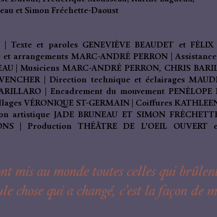
eau et Simon Fréchette-Daoust
 | Texte et paroles GENEVIÈVE BEAUDET et FÉLIX
e et arrangements MARC-ANDRÉ PERRON | Assistance à
AU | Musiciens MARC-ANDRÉ PERRON, CHRIS BARI
NCHER | Direction technique et éclairages MAUDE
RILLARO | Encadrement du mouvement PENÉLOPE DE
ages VÉRONIQUE ST-GERMAIN | Coiffures KATHLEEN G
n artistique JADE BRUNEAU ET SIMON FRÉCHETTE-
 | Production THÉÂTRE DE L'OEIL OUVERT en p
 ont mis au monde toutes celles qui brûlen
le chose qui a changé, c’est la façon de m