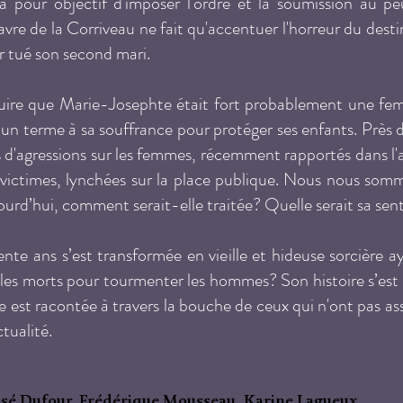
 pour objectif d'imposer l'ordre et la soumission au peu
vre de la Corriveau ne fait qu'accentuer l'horreur du desti
r tué son second mari.
éduire que Marie-Josephte était fort probablement une fe
n terme à sa souffrance pour protéger ses enfants. Près de 
as d'agressions sur les femmes, récemment rapportés dans l'
s victimes, lynchées sur la place publique. Nous nous somm
ourd’hui, comment serait-elle traitée? Quelle serait sa se
e ans s’est transformée en vieille et hideuse sorcière aya
 les morts pour tourmenter les hommes? Son histoire s’est
ire est racontée à travers la bouche de ceux qui n'ont pas a
tualité.
osé Dufour, Frédérique Mousseau, Karine Lagueux,