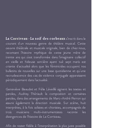
s’inscrit dans le
La Corriveau - La soif des corbeaux
courant d'un nouveau genre de théâtre musical. Cette
oeuvre théâtrale et musicale originale, bien de chez nous,
racontant l'histoire mythique de cette jeune mère de
trente ans qui s’est transformée dans l’imaginaire collectif
en vieille et hideuse sorcière ayant tué sept maris est
criante d'actualité alors que les féminicides occupent nos
bulletins de nouvelles sur une base quotidienne et qu'une
recrudescence des cas de violence conjugale apparaissent
périodiquement dans l'actualité.
Geneviève Beaudet et Félix Léveillé signent les textes et
paroles, Audrey Thériault la composition et certaines
paroles, dans des arrangements de Marc-André Perron qui
assure également la direction musicale. Sur scène, huit
interprètes, à la fois solistes et choristes, accompagnés de
trois musiciens multi-instrumentistes raconte les
divergences de l'histoire de La Corriveau.
Afin de rester fidèle à l’interprétation la plus juste possible