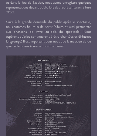
et dans le feu de l’action, nous avons enregistré quelques
représentations devant public lors des représentation à l’été
2022.
Suite à la grande demande du public après le spectacle,
nous sommes heureux de sortir l'album et ainsi permettre
aux chansons de vivre au-delà du spectacle! Nous
espérons qu'elles continueront à être chantées et diffusées
longtemps! Il est important pour nous que la musique de ce
spectacle puisse traverser nos frontières!