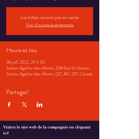
Les billets ne sont pas en vente
Voir d'autres événements
Heure et lieu
28 juill. 2022, 20 h 30
Sainte-Agathe-des-Monts, 258 Rue St Venant,
Sainte-Agathe-des-Monts, QC J8C 2Z7, Canada
Partagez!
Visitez le site web de la compagnie en cliquant
ici!