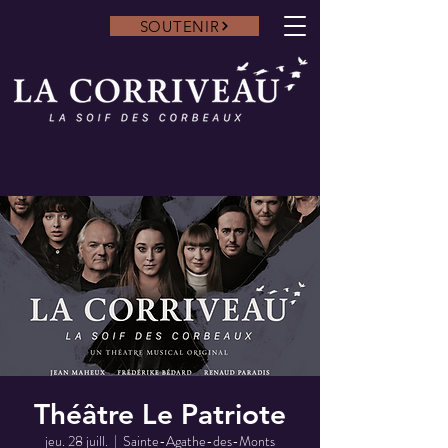
SOUTENIR
Théâtre Le Patriote
jeu. 28 juill.
  |  
Sainte-Agathe-des-Monts