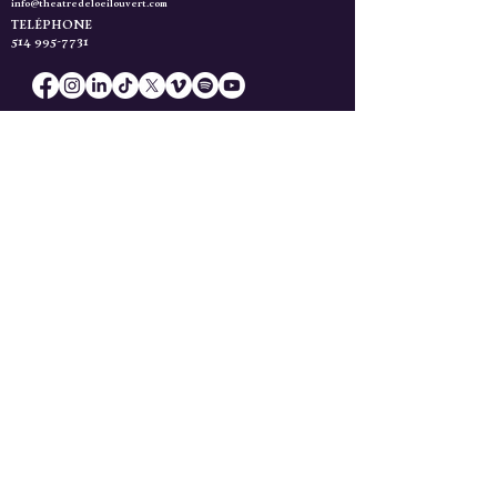
info@theatredeloeilouvert.com
TELÉPHONE
514 995-7731
Merci de soutenir la création! Vive le théâtre musical québécois!
Faire un don
Actualités
Gardez l'Oeil Ouvert!
Inscrivez-vous à l'infolettre du Théâtre de l'Oeil
Ouvert!
Inscrivez-vous