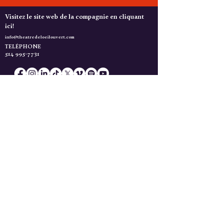
Visitez le site web de la compagnie en cliquant
ici!
info@theatredeloeilouvert.com
TELÉPHONE
514 995-7731
Merci de soutenir la création! Vive le théâtre musical québécois!
Faire un don
Actualités
Gardez l'Oeil Ouvert!
Inscrivez-vous à l'infolettre du Théâtre de l'Oeil
Ouvert!