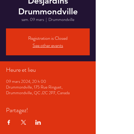
Desjardins
Drummondville
sam. 09 mars
  |  
Drummondville
Registration is Closed
See other events
Heure et lieu
09 mars 2024, 20 h 00
Drummondville, 175 Rue Ringuet,
Drummondville, QC J2C 2P7, Canada
Partagez!