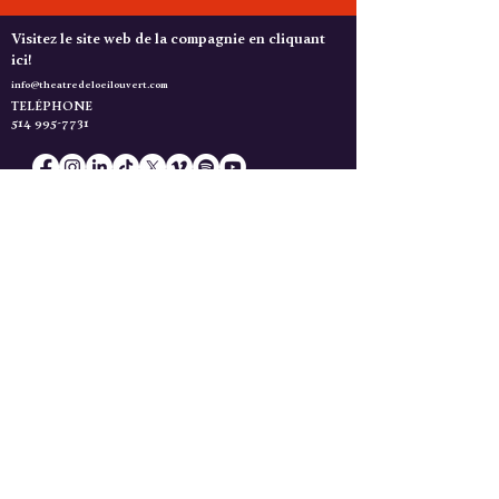
Visitez le site web de la compagnie en cliquant
ici!
info@theatredeloeilouvert.com
TELÉPHONE
514 995-7731
Merci de soutenir la création! Vive le théâtre musical québécois!
Faire un don
Actualités
Gardez l'Oeil Ouvert!
Inscrivez-vous à l'infolettre du Théâtre de l'Oeil
Ouvert!