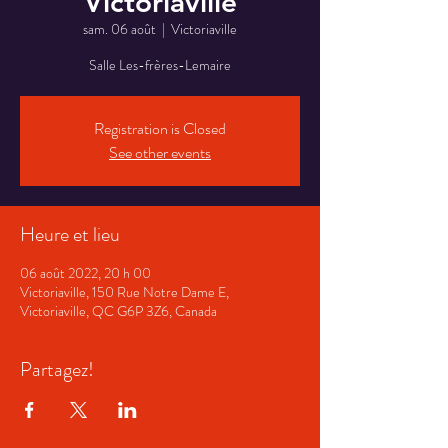
Victoriaville
sam. 06 août
  |  
Victoriaville
Salle Les-frères-Lemaire
Registration is Closed
See other events
Heure et lieu
06 août 2022, 20 h 00
Victoriaville, 150 Rue Notre Dame E,
Victoriaville, QC G6P 3Z6, Canada
Partagez!