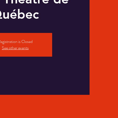
uébec
egistration is Closed
See other events