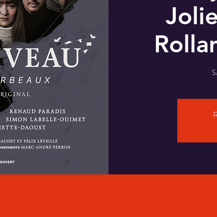
Jolie
Rolla
S
R