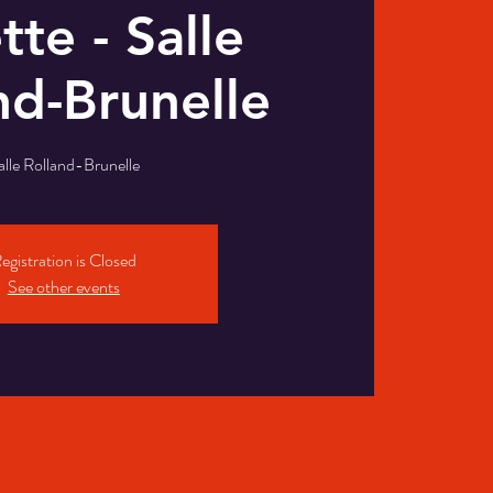
tte - Salle
nd-Brunelle
alle Rolland-Brunelle
egistration is Closed
See other events